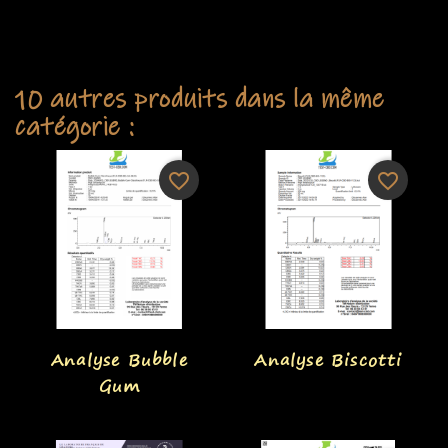
10 autres produits dans la même
catégorie :
favorite_border
favorite_border
Aperçu rapide
Aperçu rapide


Analyse Bubble
Analyse Biscotti
Gum