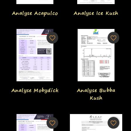
Aperçu rapide
Aperçu rapide


Analyse Acapulco
Analyse Ice Kush
favorite_border
favorite_border
Aperçu rapide
Aperçu rapide


Analyse Mobydick
Analyse Bubba
Kush
favorite_border
favorite_border