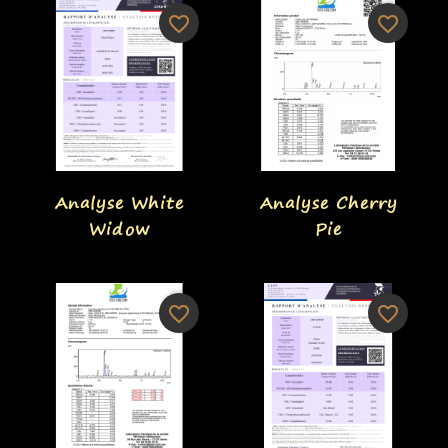
favorite_border
favorite_border
Aperçu rapide
Aperçu rapide


Analyse White
Analyse Cherry
Widow
Pie
favorite_border
favorite_border