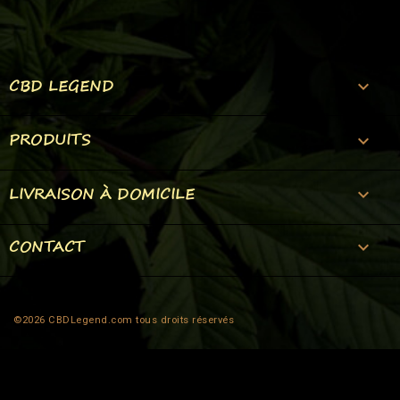
CBD LEGEND

PRODUITS

LIVRAISON À DOMICILE

CONTACT
keyboard_arrow_down
©2026 CBDLegend.com tous droits réservés